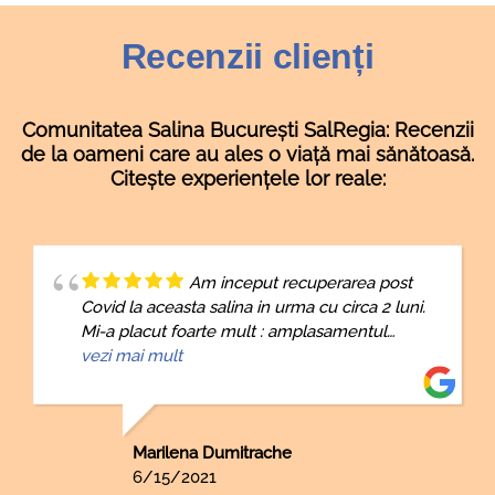
Recenzii clienți
Comunitatea Salina București SalRegia: Recenzii
de la oameni care au ales o viață mai sănătoasă.
Citește experiențele lor reale:
Am inceput recuperarea post
Covid la aceasta salina in urma cu circa 2 luni.
Mi-a placut foarte mult : amplasamentul
(central), programul (inclusiv faptul ca este
vezi mai mult
deschisa sambata si duminica), curatenia,
pregatirea profesionala a persoanei de la
receptie care mi-a indicat tot ce trebuie sa stiu
in legatura cu ședințele de salinoterapie,
Marilena Dumitrache
muzica ambientala care te face sa te relaxezi,
6/15/2021