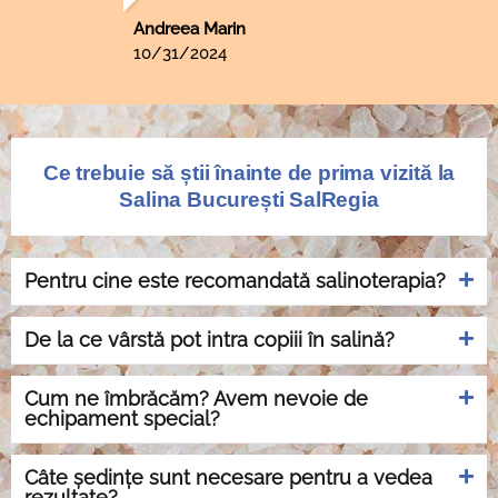
citit, precum și cele de colorat, scaunele
perfecte pentru relaxare, muzica ambientală,
Andreea Marin
toate acestea creează o atmosferă foarte
10/31/2024
plăcută, indiferent de vârstă. Am plătit 90 lei
pentru un adult, un copil de 5 ani și un copil de
1 an, pentru 60 minute petrecute în salină. Vă
asigur că merită!
Ce trebuie să știi înainte de prima vizită la
Salina București SalRegia
Pentru cine este recomandată salinoterapia?
De la ce vârstă pot intra copiii în salină?
Cum ne îmbrăcăm? Avem nevoie de
echipament special?
Câte ședințe sunt necesare pentru a vedea
rezultate?