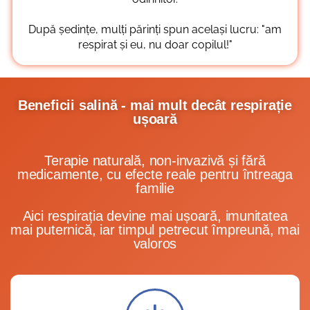
După ședințe, mulți părinți spun același lucru: "am
respirat și eu, nu doar copilul!"
Beneficii salină - mai mult decât respirație
ușoară
Terapie naturală, non-invazivă și fără
medicamente, cu efecte reale pentru întreaga
familie
Aici respirația devine mai ușoară, imunitatea
mai puternică, iar timpul petrecut împreună, mai
valoros