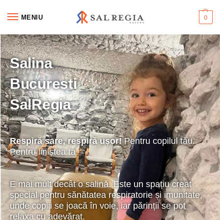
MENIU
0
Salina
Bucuresti
SalRegia
Respiră sare, respiră ușor!
Pentru copilul tău.
Pentru liniștea ta.
E mai mult decât o salină. Este un spațiu creat
special pentru sănătatea respiratorie și imunitate,
unde copiii se joacă în voie, iar părinții se pot
relaxa cu adevărat.