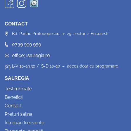
CONTACT
Bd. Pache Protopopescu, nr. 29, sector 2, Bucuresti
0739 999 959
office@salregia.ro
L-V 10-19.30 / S-D 10-18 – acces doar cu programare
SALREGIA
Testimoniale
Beneficii
Contact
Prețuri salina
Întrebări frecvente