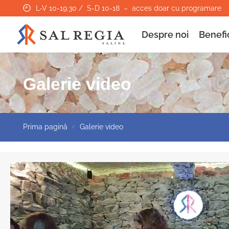
L-V 10-19.30 / S-D 10-18 – acces doar cu programare
Despre noi
Benefic
Galerie video
Prima pagină
Galerie video
/