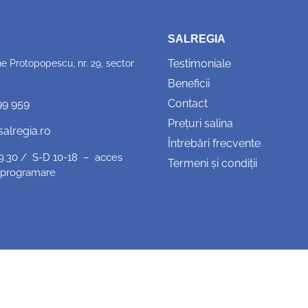
SALREGIA
Testimoniale
e Protopopescu, nr. 29, sector
Beneficii
Contact
99 959
Prețuri salina
salregia.ro
Întrebări frecvente
19.30 / S-D 10-18 – acces
Termeni și condiții
 programare