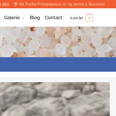
9 959
Bd. Pache Protopopescu, nr. 29, sector 2, Bucuresti
Galerie
Blog
Contact
0,00
lei
0