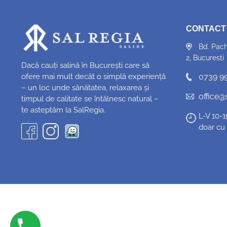
CONTACT
Bd. Pach
2, Bucuresti
Dacă cauți salină în București care să
ofere mai mult decât o simplă experiență
0739 9
– un loc unde sănătatea, relaxarea și
office@
timpul de calitate se întălnesc natural –
te asteptăm la SalRegia.
L-V 10-
doar cu