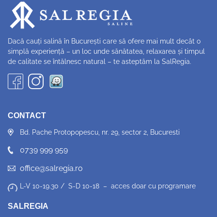
Dacă cauți salină în București care să ofere mai mult decât o
simplă experiență – un loc unde sănătatea, relaxarea și timpul
de calitate se întălnesc natural – te asteptăm la SalRegia.
CONTACT
Bd. Pache Protopopescu, nr. 29, sector 2, Bucuresti
0739 999 959
office@salregia.ro
L-V 10-19.30 / S-D 10-18 – acces doar cu programare
SALREGIA