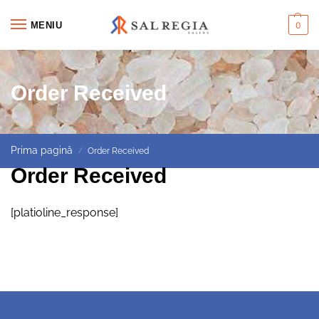
MENIU
0
Order Received
Prima pagină
Order Received
/
Order Received
[platioline_response]