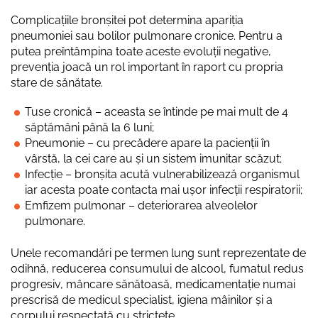
Complicațiile bronșitei pot determina apariția
pneumoniei sau bolilor pulmonare cronice. Pentru a
putea preîntâmpina toate aceste evoluții negative,
prevenția joacă un rol important în raport cu propria
stare de sănătate.
Tuse cronică – aceasta se întinde pe mai mult de 4
săptămâni până la 6 luni;
Pneumonie – cu precădere apare la pacienții în
vârstă, la cei care au și un sistem imunitar scăzut;
Infecție – bronșita acută vulnerabilizează organismul
iar acesta poate contacta mai ușor infecții respiratorii;
Emfizem pulmonar – deteriorarea alveolelor
pulmonare.
Unele recomandări pe termen lung sunt reprezentate de
odihnă, reducerea consumului de alcool, fumatul redus
progresiv, mâncare sănătoasă, medicamentație numai
prescrisă de medicul specialist, igiena mâinilor și a
corpului respectată cu strictețe.