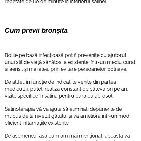
repetate de 60 de minute în interiorul salinei.
Cum previi bronșita
Bolile pe bază infecțioasă pot fi prevenite cu ajutorul
unui stil de viață sănătos, a existenței într-un mediu curat
și aerisit și mai ales, prin evitare persoanelor bolnave.
De altfel, în funcție de indicațiile venite din partea
medicului, puteți realiza constant de câteva ori pe an,
vizite specifice în salină pentru cura cu aerosoli.
Salinoterapia vă va ajuta să eliminați depunerile de
mucus de la nivelul gâtului și va ameliora într-un mod
eficient inflamațiile existente.
De asemenea, așa cum am mai menționat, aceasta va