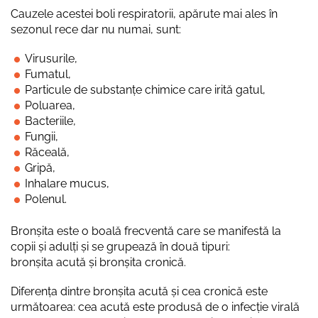
Cauzele acestei boli respiratorii, apărute mai ales în
sezonul rece dar nu numai, sunt:
Virusurile,
Fumatul,
Particule de substanțe chimice care irită gatul,
Poluarea,
Bacteriile,
Fungii,
Răceală,
Gripă,
Inhalare mucus,
Polenul.
Bronșita este o boală frecventă care se manifestă la
copii și adulți și se grupează în două tipuri:
bronșita acută și bronșita cronică.
Diferența dintre bronșita acută și cea cronică este
următoarea: cea acută este produsă de o infecție virală