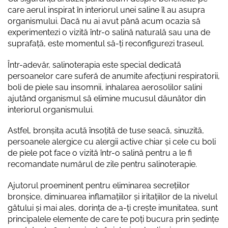
care aerul inspirat în interiorul unei saline îl au asupra
organismului. Dacă nu ai avut până acum ocazia să
experimentezi o vizită într-o salină naturală sau una de
suprafață, este momentul să-ți reconfigurezi traseul.
Într-adevăr, salinoterapia este special dedicată
persoanelor care suferă de anumite afecțiuni respiratorii,
boli de piele sau insomnii, inhalarea aerosolilor salini
ajutând organismul să elimine mucusul dăunător din
interiorul organismului.
Astfel, bronșita acută însoțită de tuse seacă, sinuzită,
persoanele alergice cu alergii active chiar și cele cu boli
de piele pot face o vizită într-o salină pentru a le fi
recomandate numărul de zile pentru salinoterapie.
Ajutorul proeminent pentru eliminarea secrețiilor
bronșice, diminuarea inflamațiilor și iritațiilor de la nivelul
gâtului și mai ales, dorința de a-ți crește imunitatea, sunt
principalele elemente de care te poți bucura prin ședințe