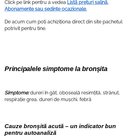
Click pe link pentru a vedea
Listă prețuri salină.
Abonamente sau ședințe ocazionale
.
De acum cum poți achiziționa direct din site pachetul
potrivit pentru tine.
Principalele simptome la bronșita
Simptome:
dureri în gât, oboseală resimțită, strănut,
respirație grea, dureri de mușchi, febră
Cauze
bronșită
acut
ă
– un indicator bun
pentru autoanaliză