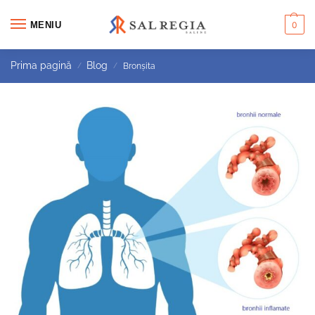
MENIU
0
Prima pagină
Blog
Bronșita
/
/