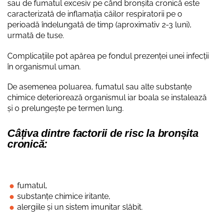
sau de fumatul excesiv pe când bronșita cronică este
caracterizată de inflamația căilor respiratorii pe o
perioadă îndelungată de timp (aproximativ 2-3 luni),
urmată de tuse.
Complicațiile pot apărea pe fondul prezenței unei infecții
în organismul uman.
De asemenea poluarea, fumatul sau alte substanțe
chimice deteriorează organismul iar boala se instalează
și o prelungește pe termen lung.
Câțiva dintre factorii de risc la bronșita
cronică:
fumatul,
substanțe chimice iritante,
alergiile și un sistem imunitar slăbit.