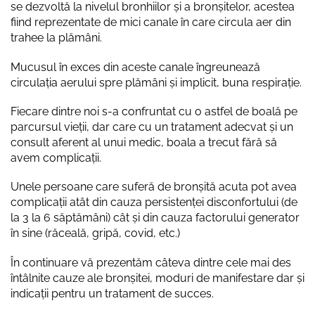
se dezvoltă la nivelul bronhiilor și a bronșitelor, acestea
fiind reprezentate de mici canale în care circula aer din
trahee la plămâni.
Mucusul în exces din aceste canale îngreunează
circulația aerului spre plămâni și implicit, buna respirație.
Fiecare dintre noi s-a confruntat cu o astfel de boală pe
parcursul vieții, dar care cu un tratament adecvat și un
consult aferent al unui medic, boala a trecut fără să
avem complicații.
Unele persoane care suferă de bronșită acuta pot avea
complicații atât din cauza persistenței disconfortului (de
la 3 la 6 săptămâni) cât și din cauza factorului generator
în sine (răceală, gripă, covid, etc.)
În continuare vă prezentăm câteva dintre cele mai des
întâlnite cauze ale bronșitei, moduri de manifestare dar și
indicații pentru un tratament de succes.