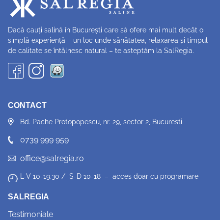
Dacă cauți salină în București care să ofere mai mult decât o
simplă experiență – un loc unde sănătatea, relaxarea și timpul
de calitate se întălnesc natural – te asteptăm la SalRegia.
CONTACT
Bd. Pache Protopopescu, nr. 29, sector 2, Bucuresti
0739 999 959
office@salregia.ro
L-V 10-19.30 / S-D 10-18 – acces doar cu programare
SALREGIA
Testimoniale