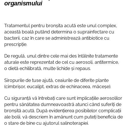
organismului
Tratamentul pentru bronșita acută este unul complex,
această boală putând determina o suprainfectare cu
bacterii, caz în care se administrează antibiotice cu
prescripție.
De regulă, unul dintre cele mai des întâlnite tratamente
aturale este reprezentat de cel cu aerosoli, antitermice,
o dietă echilibrată, multe lichide și repaus.
Siropurile de tuse ajută, ceaiurile de diferite plante
(cimbrișor, eucalipt, extras de echinaceea, măceșe).
Cu siguranță vă întrebați care sunt implicațiile aerosolilor
pentru sănătatea dumneavoastră atunci când suferiți de
bronșită acută. După evidențierea posibilelor complicații
ale bolii, vă descriem în amănunt cum puteți beneficia de
o stare de bine cu ajutorul salinoterapiei.