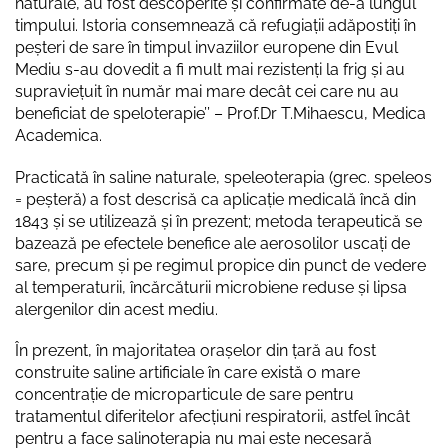
naturale, au fost descoperite și confirmate de-a lungul
timpului. Istoria consemnează că refugiații adăpostiți în
peșteri de sare în timpul invaziilor europene din Evul
Mediu s-au dovedit a fi mult mai rezistenți la frig și au
supraviețuit în număr mai mare decât cei care nu au
beneficiat de speloterapie’’ – Prof.Dr T.Mihaescu, Medica
Academica.
Practicată în saline naturale, speleoterapia (grec. speleos
= peșteră) a fost descrisă ca aplicație medicală încă din
1843 și se utilizează și în prezent; metoda terapeutică se
bazează pe efectele benefice ale aerosolilor uscați de
sare, precum și pe regimul propice din punct de vedere
al temperaturii, încărcăturii microbiene reduse și lipsa
alergenilor din acest mediu.
În prezent, în majoritatea orașelor din țară au fost
construite saline artificiale în care există o mare
concentrație de microparticule de sare pentru
tratamentul diferitelor afecțiuni respiratorii, astfel încât
pentru a face salinoterapia nu mai este necesară