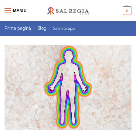
MENIU
0
Prima pagină
Blog
Salinoterapia
/
/