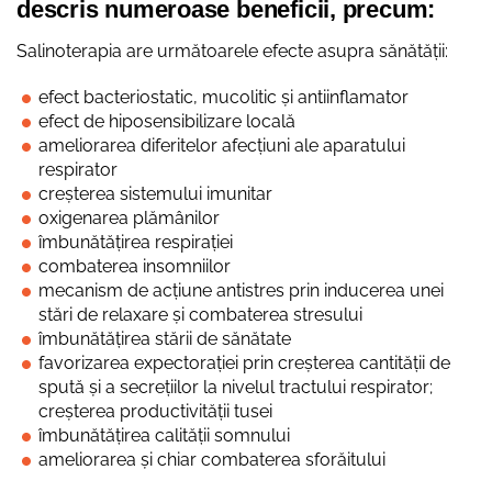
descris numeroase beneficii, precum:
Salinoterapia are următoarele efecte asupra sănătății:
efect bacteriostatic, mucolitic și antiinflamator
efect de hiposensibilizare locală
ameliorarea diferitelor afecțiuni ale aparatului
respirator
creșterea sistemului imunitar
oxigenarea plămânilor
îmbunătățirea respirației
combaterea insomniilor
mecanism de acțiune antistres prin inducerea unei
stări de relaxare și combaterea stresului
îmbunătățirea stării de sănătate
favorizarea expectorației prin creșterea cantității de
spută și a secrețiilor la nivelul tractului respirator;
creșterea productivității tusei
îmbunătățirea calității somnului
ameliorarea și chiar combaterea sforăitului